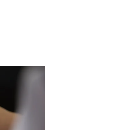
ny
Service
Research
Insight Hub
Contact